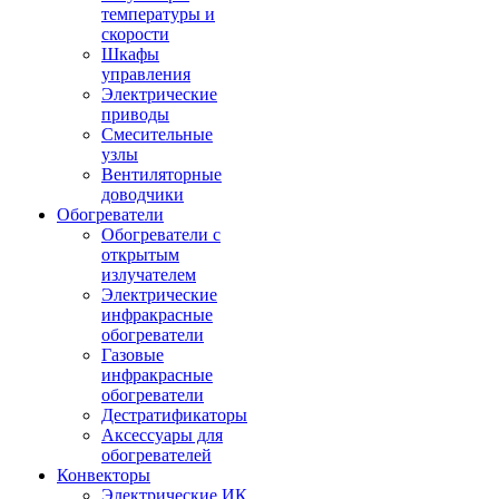
температуры и
скорости
Шкафы
управления
Электрические
приводы
Смесительные
узлы
Вентиляторные
доводчики
Обогреватели
Обогреватели с
открытым
излучателем
Электрические
инфракрасные
обогреватели
Газовые
инфракрасные
обогреватели
Дестратификаторы
Аксессуары для
обогревателей
Конвекторы
Электрические ИК