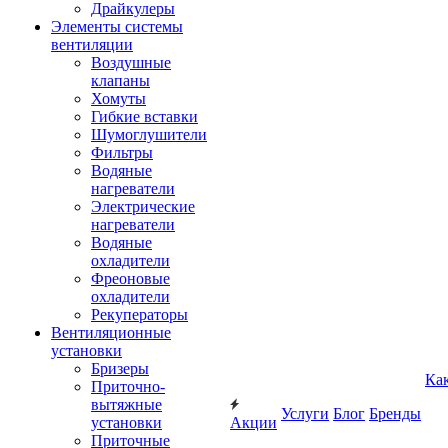
Драйкулеры
Элементы системы
вентиляции
Воздушные
клапаны
Хомуты
Гибкие вставки
Шумоглушители
Фильтры
Водяные
нагреватели
Электрические
нагреватели
Водяные
охладители
Фреоновые
охладители
Рекуператоры
Вентиляционные
установки
Бризеры
Ка
Приточно-
вытяжные
Услуги
Блог
Бренды
установки
Акции
Приточные