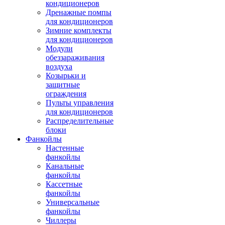
кондиционеров
Дренажные помпы
для кондиционеров
Зимние комплекты
для кондиционеров
Модули
обеззараживания
воздуха
Козырьки и
защитные
ограждения
Пульты управления
для кондиционеров
Распределительные
блоки
Фанкойлы
Настенные
фанкойлы
Канальные
фанкойлы
Кассетные
фанкойлы
Универсальные
фанкойлы
Чиллеры