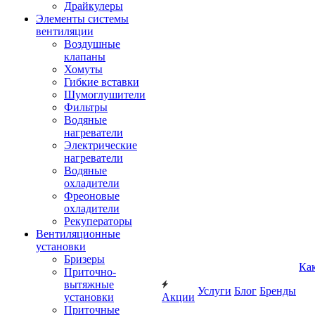
Драйкулеры
Элементы системы
вентиляции
Воздушные
клапаны
Хомуты
Гибкие вставки
Шумоглушители
Фильтры
Водяные
нагреватели
Электрические
нагреватели
Водяные
охладители
Фреоновые
охладители
Рекуператоры
Вентиляционные
установки
Бризеры
Ка
Приточно-
вытяжные
Услуги
Блог
Бренды
установки
Акции
Приточные