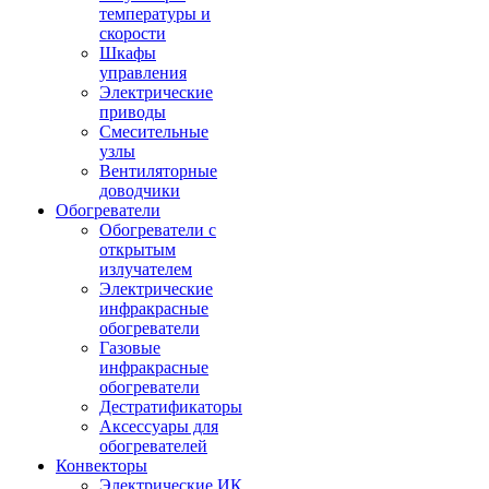
температуры и
скорости
Шкафы
управления
Электрические
приводы
Смесительные
узлы
Вентиляторные
доводчики
Обогреватели
Обогреватели с
открытым
излучателем
Электрические
инфракрасные
обогреватели
Газовые
инфракрасные
обогреватели
Дестратификаторы
Аксессуары для
обогревателей
Конвекторы
Электрические ИК