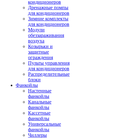
кондиционеров
Дренажные помпы
для кондиционеров
Зимние комплекты
для кондиционеров
Модули
обеззараживания
воздуха
Козырьки и
защитные
ограждения
Пульты управления
для кондиционеров
Распределительные
блоки
Фанкойлы
Настенные
фанкойлы
Канальные
фанкойлы
Кассетные
фанкойлы
Универсальные
фанкойлы
Чиллеры