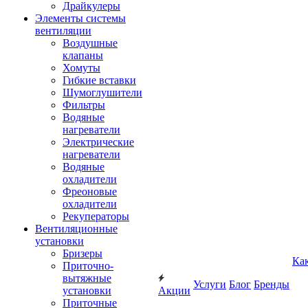
Драйкулеры
Элементы системы
вентиляции
Воздушные
клапаны
Хомуты
Гибкие вставки
Шумоглушители
Фильтры
Водяные
нагреватели
Электрические
нагреватели
Водяные
охладители
Фреоновые
охладители
Рекуператоры
Вентиляционные
установки
Бризеры
Ка
Приточно-
вытяжные
Услуги
Блог
Бренды
установки
Акции
Приточные