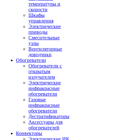
температуры и
скорости
Шкафы
управления
Электрические
приводы
Смесительные
узлы
Вентиляторные
доводчики
Обогреватели
Обогреватели с
открытым
излучателем
Электрические
инфракрасные
обогреватели
Газовые
инфракрасные
обогреватели
Дестратификаторы
Аксессуары для
обогревателей
Конвекторы
Электрические ИК