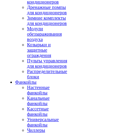
кондиционеров
Дренажные помпы
для кондиционеров
Зимние комплекты
для кондиционеров
Модули
обеззараживания
воздуха
Козырьки и
защитные
ограждения
Пульты управления
для кондиционеров
Распределительные
блоки
Фанкойлы
Настенные
фанкойлы
Канальные
фанкойлы
Кассетные
фанкойлы
Универсальные
фанкойлы
Чиллеры