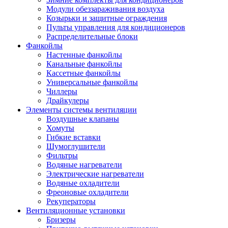
Модули обеззараживания воздуха
Козырьки и защитные ограждения
Пульты управления для кондиционеров
Распределительные блоки
Фанкойлы
Настенные фанкойлы
Канальные фанкойлы
Кассетные фанкойлы
Универсальные фанкойлы
Чиллеры
Драйкулеры
Элементы системы вентиляции
Воздушные клапаны
Хомуты
Гибкие вставки
Шумоглушители
Фильтры
Водяные нагреватели
Электрические нагреватели
Водяные охладители
Фреоновые охладители
Рекуператоры
Вентиляционные установки
Бризеры