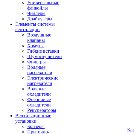
Универсальные
фанкойлы
Чиллеры
Драйкулеры
Элементы системы
вентиляции
Воздушные
клапаны
Хомуты
Гибкие вставки
Шумоглушители
Фильтры
Водяные
нагреватели
Электрические
нагреватели
Водяные
охладители
Фреоновые
охладители
Рекуператоры
Вентиляционные
установки
Бризеры
Ка
Приточно-