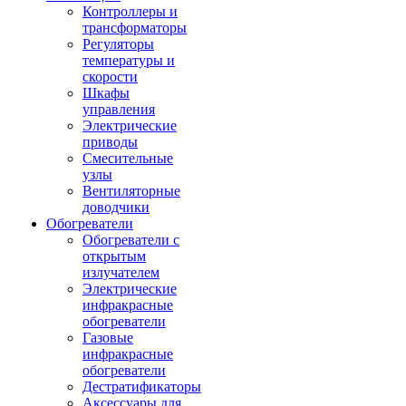
Контроллеры и
трансформаторы
Регуляторы
температуры и
скорости
Шкафы
управления
Электрические
приводы
Смесительные
узлы
Вентиляторные
доводчики
Обогреватели
Обогреватели с
открытым
излучателем
Электрические
инфракрасные
обогреватели
Газовые
инфракрасные
обогреватели
Дестратификаторы
Аксессуары для