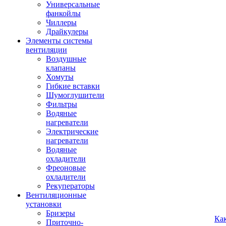
Универсальные
фанкойлы
Чиллеры
Драйкулеры
Элементы системы
вентиляции
Воздушные
клапаны
Хомуты
Гибкие вставки
Шумоглушители
Фильтры
Водяные
нагреватели
Электрические
нагреватели
Водяные
охладители
Фреоновые
охладители
Рекуператоры
Вентиляционные
установки
Бризеры
Ка
Приточно-