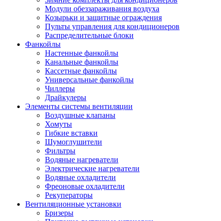
Модули обеззараживания воздуха
Козырьки и защитные ограждения
Пульты управления для кондиционеров
Распределительные блоки
Фанкойлы
Настенные фанкойлы
Канальные фанкойлы
Кассетные фанкойлы
Универсальные фанкойлы
Чиллеры
Драйкулеры
Элементы системы вентиляции
Воздушные клапаны
Хомуты
Гибкие вставки
Шумоглушители
Фильтры
Водяные нагреватели
Электрические нагреватели
Водяные охладители
Фреоновые охладители
Рекуператоры
Вентиляционные установки
Бризеры