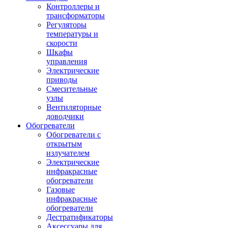
Контроллеры и
трансформаторы
Регуляторы
температуры и
скорости
Шкафы
управления
Электрические
приводы
Смесительные
узлы
Вентиляторные
доводчики
Обогреватели
Обогреватели с
открытым
излучателем
Электрические
инфракрасные
обогреватели
Газовые
инфракрасные
обогреватели
Дестратификаторы
Аксессуары для