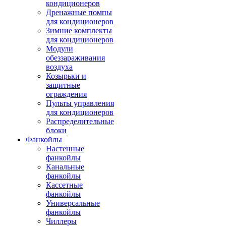
кондиционеров
Дренажные помпы
для кондиционеров
Зимние комплекты
для кондиционеров
Модули
обеззараживания
воздуха
Козырьки и
защитные
ограждения
Пульты управления
для кондиционеров
Распределительные
блоки
Фанкойлы
Настенные
фанкойлы
Канальные
фанкойлы
Кассетные
фанкойлы
Универсальные
фанкойлы
Чиллеры