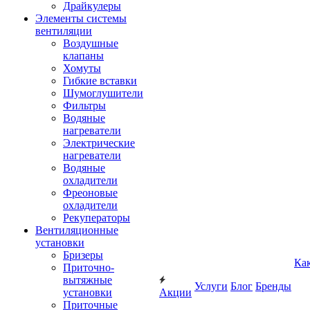
Драйкулеры
Элементы системы
вентиляции
Воздушные
клапаны
Хомуты
Гибкие вставки
Шумоглушители
Фильтры
Водяные
нагреватели
Электрические
нагреватели
Водяные
охладители
Фреоновые
охладители
Рекуператоры
Вентиляционные
установки
Бризеры
Ка
Приточно-
вытяжные
Услуги
Блог
Бренды
установки
Акции
Приточные