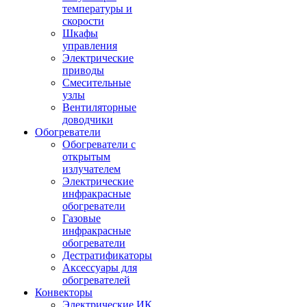
температуры и
скорости
Шкафы
управления
Электрические
приводы
Смесительные
узлы
Вентиляторные
доводчики
Обогреватели
Обогреватели с
открытым
излучателем
Электрические
инфракрасные
обогреватели
Газовые
инфракрасные
обогреватели
Дестратификаторы
Аксессуары для
обогревателей
Конвекторы
Электрические ИК