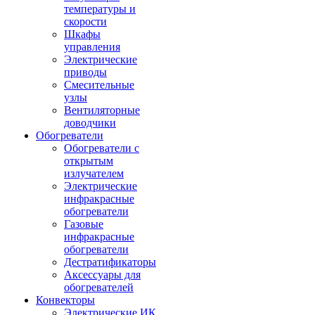
температуры и
скорости
Шкафы
управления
Электрические
приводы
Смесительные
узлы
Вентиляторные
доводчики
Обогреватели
Обогреватели с
открытым
излучателем
Электрические
инфракрасные
обогреватели
Газовые
инфракрасные
обогреватели
Дестратификаторы
Аксессуары для
обогревателей
Конвекторы
Электрические ИК