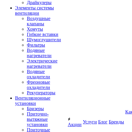
Драйкулеры
Элементы системы
вентиляции
Воздушные
клапаны
Хомуты
Гибкие вставки
Шумоглушители
Фильтры
Водяные
нагреватели
Электрические
нагреватели
Водяные
охладители
Фреоновые
охладители
Рекуператоры
Вентиляционные
установки
Бризеры
Ка
Приточно-
вытяжные
Услуги
Блог
Бренды
установки
Акции
Приточные