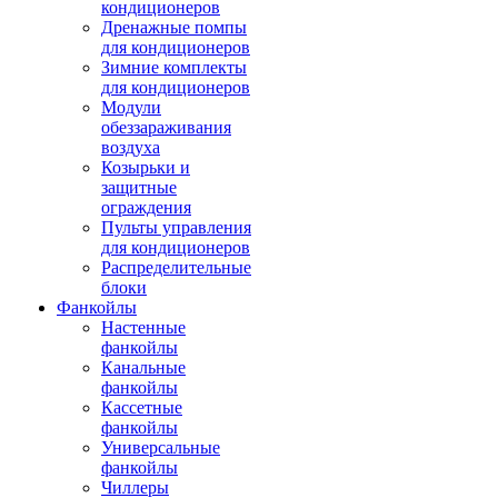
кондиционеров
Дренажные помпы
для кондиционеров
Зимние комплекты
для кондиционеров
Модули
обеззараживания
воздуха
Козырьки и
защитные
ограждения
Пульты управления
для кондиционеров
Распределительные
блоки
Фанкойлы
Настенные
фанкойлы
Канальные
фанкойлы
Кассетные
фанкойлы
Универсальные
фанкойлы
Чиллеры