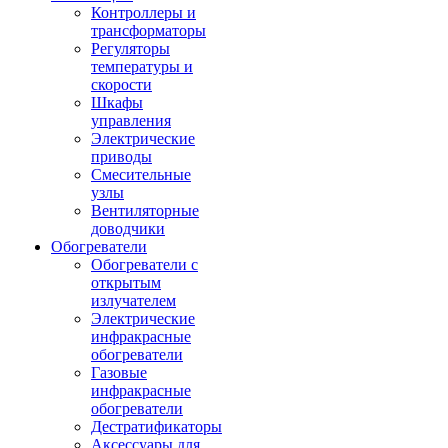
Контроллеры и
трансформаторы
Регуляторы
температуры и
скорости
Шкафы
управления
Электрические
приводы
Смесительные
узлы
Вентиляторные
доводчики
Обогреватели
Обогреватели с
открытым
излучателем
Электрические
инфракрасные
обогреватели
Газовые
инфракрасные
обогреватели
Дестратификаторы
Аксессуары для