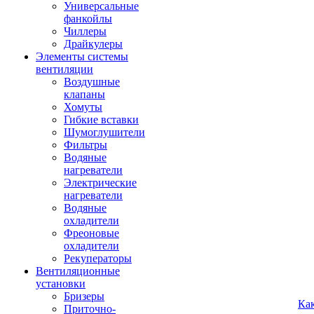
Универсальные
фанкойлы
Чиллеры
Драйкулеры
Элементы системы
вентиляции
Воздушные
клапаны
Хомуты
Гибкие вставки
Шумоглушители
Фильтры
Водяные
нагреватели
Электрические
нагреватели
Водяные
охладители
Фреоновые
охладители
Рекуператоры
Вентиляционные
установки
Бризеры
Ка
Приточно-