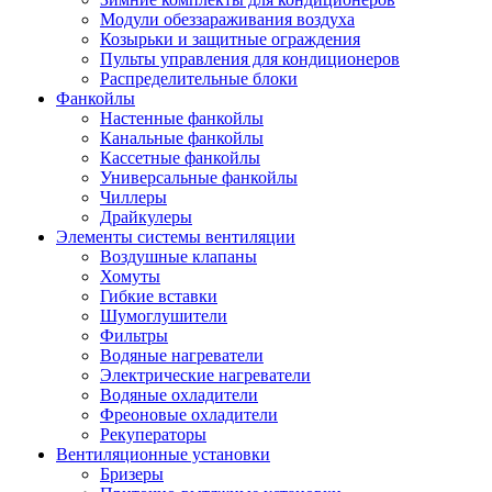
Модули обеззараживания воздуха
Козырьки и защитные ограждения
Пульты управления для кондиционеров
Распределительные блоки
Фанкойлы
Настенные фанкойлы
Канальные фанкойлы
Кассетные фанкойлы
Универсальные фанкойлы
Чиллеры
Драйкулеры
Элементы системы вентиляции
Воздушные клапаны
Хомуты
Гибкие вставки
Шумоглушители
Фильтры
Водяные нагреватели
Электрические нагреватели
Водяные охладители
Фреоновые охладители
Рекуператоры
Вентиляционные установки
Бризеры