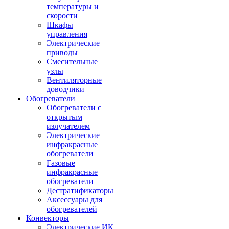
температуры и
скорости
Шкафы
управления
Электрические
приводы
Смесительные
узлы
Вентиляторные
доводчики
Обогреватели
Обогреватели с
открытым
излучателем
Электрические
инфракрасные
обогреватели
Газовые
инфракрасные
обогреватели
Дестратификаторы
Аксессуары для
обогревателей
Конвекторы
Электрические ИК