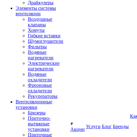
Драйкулеры
Элементы системы
вентиляции
Воздушные
клапаны
Хомуты
Гибкие вставки
Шумоглушители
Фильтры
Водяные
нагреватели
Электрические
нагреватели
Водяные
охладители
Фреоновые
охладители
Рекуператоры
Вентиляционные
установки
Бризеры
Ка
Приточно-
вытяжные
Услуги
Блог
Бренды
установки
Акции
Приточные