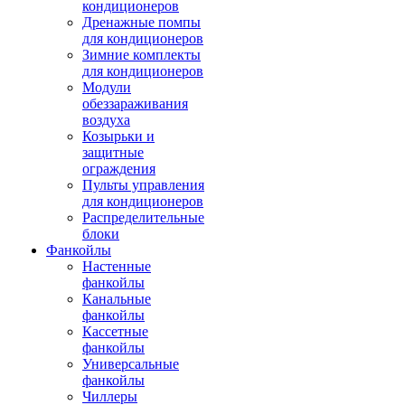
кондиционеров
Дренажные помпы
для кондиционеров
Зимние комплекты
для кондиционеров
Модули
обеззараживания
воздуха
Козырьки и
защитные
ограждения
Пульты управления
для кондиционеров
Распределительные
блоки
Фанкойлы
Настенные
фанкойлы
Канальные
фанкойлы
Кассетные
фанкойлы
Универсальные
фанкойлы
Чиллеры