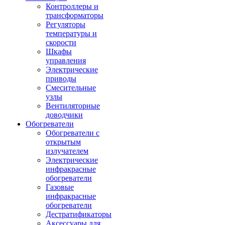
Контроллеры и
трансформаторы
Регуляторы
температуры и
скорости
Шкафы
управления
Электрические
приводы
Смесительные
узлы
Вентиляторные
доводчики
Обогреватели
Обогреватели с
открытым
излучателем
Электрические
инфракрасные
обогреватели
Газовые
инфракрасные
обогреватели
Дестратификаторы
Аксессуары для