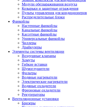
Модули обеззараживания воздуха
Козырьки и защитные ограждения
Пульты управления для кондиционеров
Распределительные блоки
Фанкойлы
Настенные фанкойлы
Канальные фанкойлы
Кассетные фанкойлы
Универсальные фанкойлы
Чиллеры
Драйкулеры
Элементы системы вентиляции
Воздушные клапаны
Хомуты
Гибкие вставки
Шумоглушители
Фильтры
Водяные нагреватели
Электрические нагреватели
Водяные охладители
Фреоновые охладители
Рекуператоры
Вентиляционные установки
Бризеры