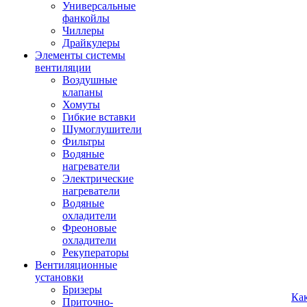
Универсальные
фанкойлы
Чиллеры
Драйкулеры
Элементы системы
вентиляции
Воздушные
клапаны
Хомуты
Гибкие вставки
Шумоглушители
Фильтры
Водяные
нагреватели
Электрические
нагреватели
Водяные
охладители
Фреоновые
охладители
Рекуператоры
Вентиляционные
установки
Бризеры
Ка
Приточно-