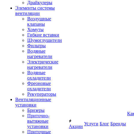
Драйкулеры
Элементы системы
вентиляции
Воздушные
клапаны
Хомуты
Гибкие вставки
Шумоглушители
Фильтры
Водяные
нагреватели
Электрические
нагреватели
Водяные
охладители
Фреоновые
охладители
Рекуператоры
Вентиляционные
установки
Бризеры
Ка
Приточно-
вытяжные
Услуги
Блог
Бренды
установки
Акции
Приточные