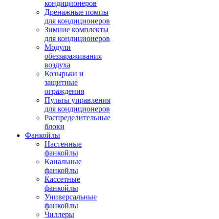
кондиционеров
Дренажные помпы
для кондиционеров
Зимние комплекты
для кондиционеров
Модули
обеззараживания
воздуха
Козырьки и
защитные
ограждения
Пульты управления
для кондиционеров
Распределительные
блоки
Фанкойлы
Настенные
фанкойлы
Канальные
фанкойлы
Кассетные
фанкойлы
Универсальные
фанкойлы
Чиллеры