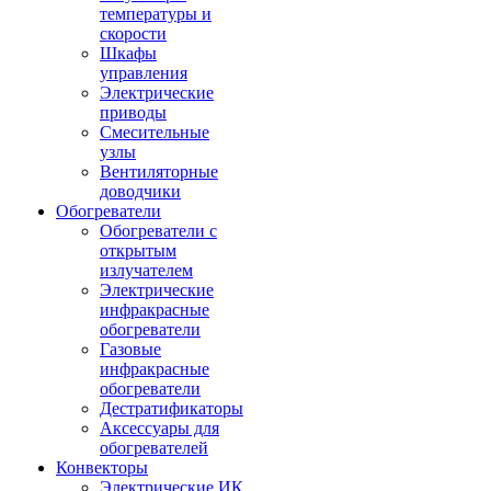
температуры и
скорости
Шкафы
управления
Электрические
приводы
Смесительные
узлы
Вентиляторные
доводчики
Обогреватели
Обогреватели с
открытым
излучателем
Электрические
инфракрасные
обогреватели
Газовые
инфракрасные
обогреватели
Дестратификаторы
Аксессуары для
обогревателей
Конвекторы
Электрические ИК