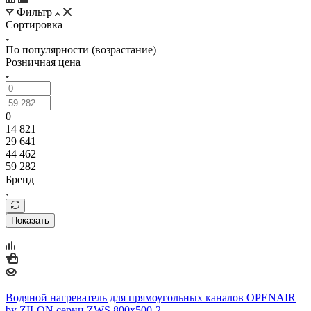
Фильтр
Сортировка
По популярности (возрастание)
Розничная цена
0
14 821
29 641
44 462
59 282
Бренд
Показать
Водяной нагреватель для прямоугольных каналов OPENAIR
by ZILON серии ZWS 800x500-2