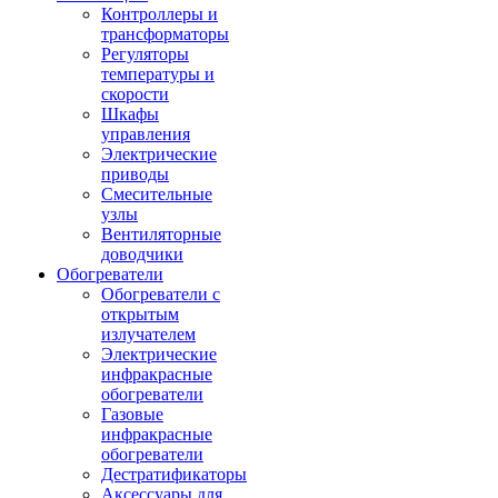
Контроллеры и
трансформаторы
Регуляторы
температуры и
скорости
Шкафы
управления
Электрические
приводы
Смесительные
узлы
Вентиляторные
доводчики
Обогреватели
Обогреватели с
открытым
излучателем
Электрические
инфракрасные
обогреватели
Газовые
инфракрасные
обогреватели
Дестратификаторы
Аксессуары для