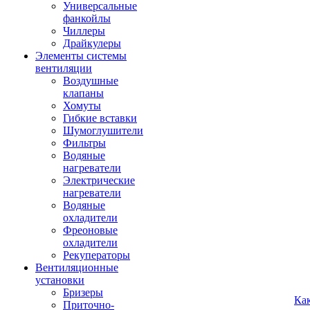
Универсальные
фанкойлы
Чиллеры
Драйкулеры
Элементы системы
вентиляции
Воздушные
клапаны
Хомуты
Гибкие вставки
Шумоглушители
Фильтры
Водяные
нагреватели
Электрические
нагреватели
Водяные
охладители
Фреоновые
охладители
Рекуператоры
Вентиляционные
установки
Бризеры
Ка
Приточно-