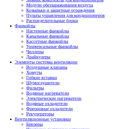
Модули обеззараживания воздуха
Козырьки и защитные ограждения
Пульты управления для кондиционеров
Распределительные блоки
Фанкойлы
Настенные фанкойлы
Канальные фанкойлы
Кассетные фанкойлы
Универсальные фанкойлы
Чиллеры
Драйкулеры
Элементы системы вентиляции
Воздушные клапаны
Хомуты
Гибкие вставки
Шумоглушители
Фильтры
Водяные нагреватели
Электрические нагреватели
Водяные охладители
Фреоновые охладители
Рекуператоры
Вентиляционные установки
Бризеры