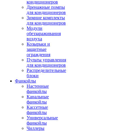
кондиционеров
Дренажные помпы
для кондиционеров
Зимние комплекты
для кондиционеров
Модули
обеззараживания
воздуха
Козырьки и
защитные
ограждения
Пульты управления
для кондиционеров
Распределительные
блоки
Фанкойлы
Настенные
фанкойлы
Канальные
фанкойлы
Кассетные
фанкойлы
Универсальные
фанкойлы
Чиллеры