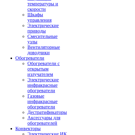
температуры и
скорости
Шкафы
управления
Электрические
приводы
Смесительные
узлы
Вентиляторные
доводчики
Обогреватели
Обогреватели с
открытым
излучателем
Электрические
инфракрасные
обогреватели
Газовые
инфракрасные
обогреватели
Дестратификаторы
Аксессуары для
обогревателей
Конвекторы
Электрические ИК