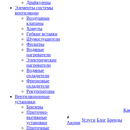
Драйкулеры
Элементы системы
вентиляции
Воздушные
клапаны
Хомуты
Гибкие вставки
Шумоглушители
Фильтры
Водяные
нагреватели
Электрические
нагреватели
Водяные
охладители
Фреоновые
охладители
Рекуператоры
Вентиляционные
установки
Бризеры
Ка
Приточно-
вытяжные
Услуги
Блог
Бренды
установки
Акции
Приточные