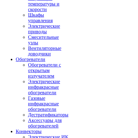
температуры и
скорости
Шкафы
управления
Электрические
приводы
Смесительные
узлы
Вентиляторные
доводчики
Обогреватели
Обогреватели с
открытым
излучателем
Электрические
инфракрасные
обогреватели
Газовые
инфракрасные
обогреватели
Дестратификаторы
Аксессуары для
обогревателей
Конвекторы
Электрические ИК