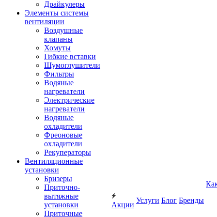
Драйкулеры
Элементы системы
вентиляции
Воздушные
клапаны
Хомуты
Гибкие вставки
Шумоглушители
Фильтры
Водяные
нагреватели
Электрические
нагреватели
Водяные
охладители
Фреоновые
охладители
Рекуператоры
Вентиляционные
установки
Бризеры
Ка
Приточно-
вытяжные
Услуги
Блог
Бренды
установки
Акции
Приточные