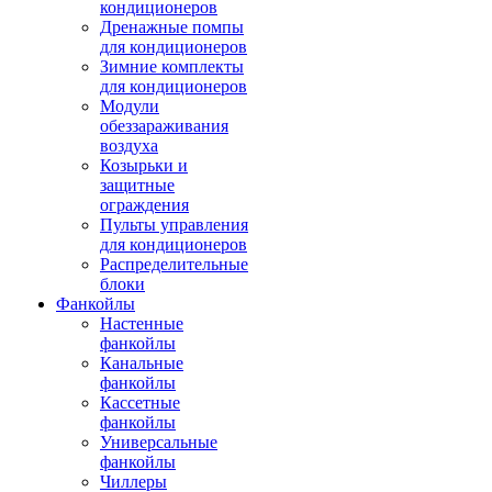
кондиционеров
Дренажные помпы
для кондиционеров
Зимние комплекты
для кондиционеров
Модули
обеззараживания
воздуха
Козырьки и
защитные
ограждения
Пульты управления
для кондиционеров
Распределительные
блоки
Фанкойлы
Настенные
фанкойлы
Канальные
фанкойлы
Кассетные
фанкойлы
Универсальные
фанкойлы
Чиллеры