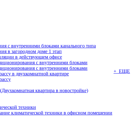
ия с внутренними блоками канального типа
я в загородном доме 1 этап
ляции в действующем офисе
диционирования с внутренними блоками
диционирования с внутренними блоками
+ ЕЩЕ
ассу в двухкомнатной квартире
рассу
(Двухкомнатная квартира в новостройке)
ической техники
вание климатической техники в офисном помещении