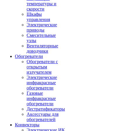
температуры и
скорости
Шкафы
управления
Электрические
приводы
Смесительные
узлы
Вентиляторные
доводчики
Обогреватели
Обогреватели с
открытым
излучателем
Электрические
инфракрасные
обогреватели
Газовые
инфракрасные
обогреватели
Дестратификаторы
Аксессуары для
обогревателей
Конвекторы
Электрические ИК