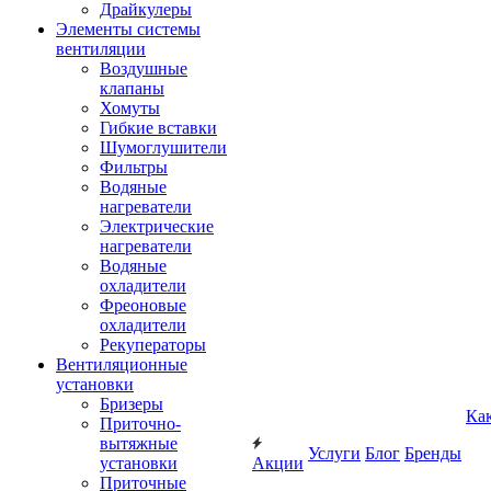
Драйкулеры
Элементы системы
вентиляции
Воздушные
клапаны
Хомуты
Гибкие вставки
Шумоглушители
Фильтры
Водяные
нагреватели
Электрические
нагреватели
Водяные
охладители
Фреоновые
охладители
Рекуператоры
Вентиляционные
установки
Бризеры
Ка
Приточно-
вытяжные
Услуги
Блог
Бренды
установки
Акции
Приточные