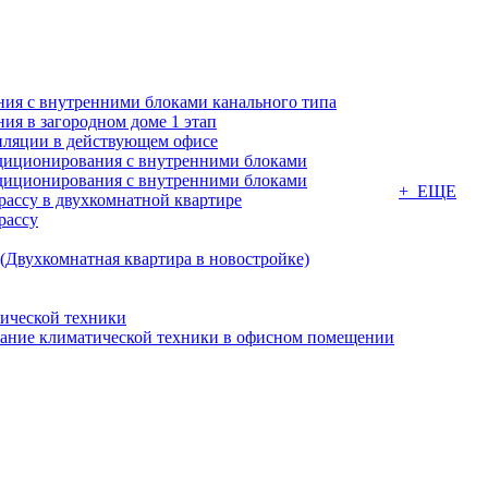
ия с внутренними блоками канального типа
я в загородном доме 1 этап
ляции в действующем офисе
диционирования с внутренними блоками
диционирования с внутренними блоками
+ ЕЩЕ
ассу в двухкомнатной квартире
рассу
(Двухкомнатная квартира в новостройке)
ической техники
вание климатической техники в офисном помещении