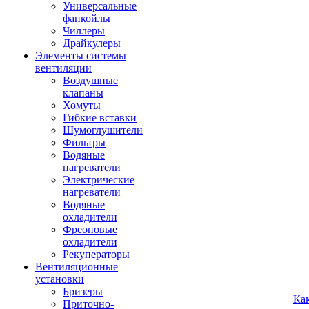
Универсальные
фанкойлы
Чиллеры
Драйкулеры
Элементы системы
вентиляции
Воздушные
клапаны
Хомуты
Гибкие вставки
Шумоглушители
Фильтры
Водяные
нагреватели
Электрические
нагреватели
Водяные
охладители
Фреоновые
охладители
Рекуператоры
Вентиляционные
установки
Бризеры
Ка
Приточно-