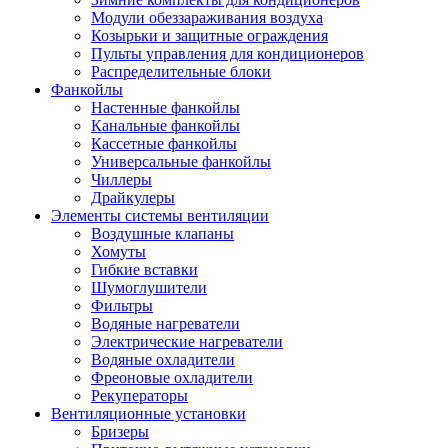
Модули обеззараживания воздуха
Козырьки и защитные ограждения
Пульты управления для кондиционеров
Распределительные блоки
Фанкойлы
Настенные фанкойлы
Канальные фанкойлы
Кассетные фанкойлы
Универсальные фанкойлы
Чиллеры
Драйкулеры
Элементы системы вентиляции
Воздушные клапаны
Хомуты
Гибкие вставки
Шумоглушители
Фильтры
Водяные нагреватели
Электрические нагреватели
Водяные охладители
Фреоновые охладители
Рекуператоры
Вентиляционные установки
Бризеры