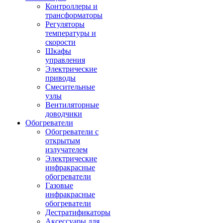
Контроллеры и
трансформаторы
Регуляторы
температуры и
скорости
Шкафы
управления
Электрические
приводы
Смесительные
узлы
Вентиляторные
доводчики
Обогреватели
Обогреватели с
открытым
излучателем
Электрические
инфракрасные
обогреватели
Газовые
инфракрасные
обогреватели
Дестратификаторы
Аксессуары для