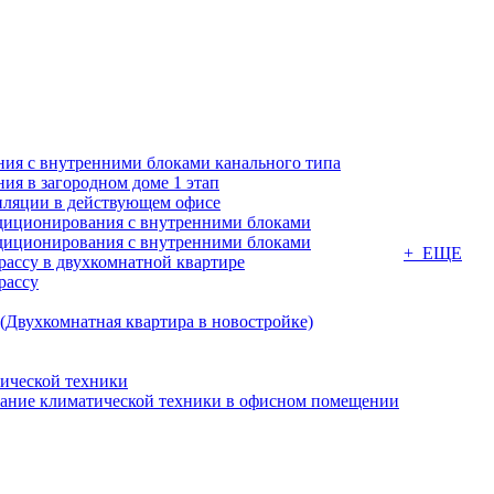
ия с внутренними блоками канального типа
я в загородном доме 1 этап
ляции в действующем офисе
диционирования с внутренними блоками
диционирования с внутренними блоками
+ ЕЩЕ
ассу в двухкомнатной квартире
рассу
(Двухкомнатная квартира в новостройке)
ической техники
вание климатической техники в офисном помещении