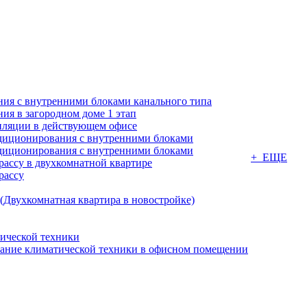
ия с внутренними блоками канального типа
я в загородном доме 1 этап
ляции в действующем офисе
диционирования с внутренними блоками
диционирования с внутренними блоками
+ ЕЩЕ
ассу в двухкомнатной квартире
рассу
(Двухкомнатная квартира в новостройке)
ической техники
вание климатической техники в офисном помещении