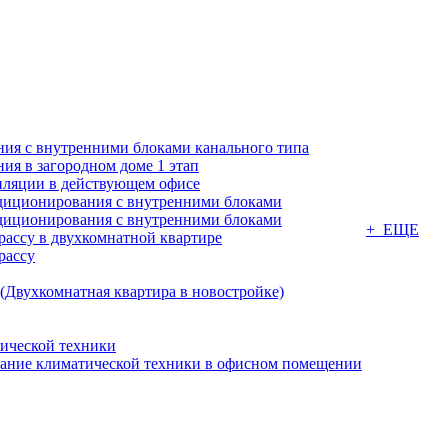
ия с внутренними блоками канального типа
я в загородном доме 1 этап
ляции в действующем офисе
диционирования с внутренними блоками
диционирования с внутренними блоками
+ ЕЩЕ
ассу в двухкомнатной квартире
рассу
(Двухкомнатная квартира в новостройке)
ической техники
вание климатической техники в офисном помещении