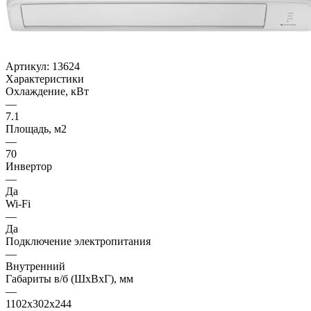
Артикул:
13624
Характеристики
Охлаждение, кВт
—
7.1
Площадь, м2
—
70
Инвертор
—
Да
Wi-Fi
—
Да
Подключение электропитания
—
Внутренний
Габариты в/б (ШхВхГ), мм
—
1102x302х244