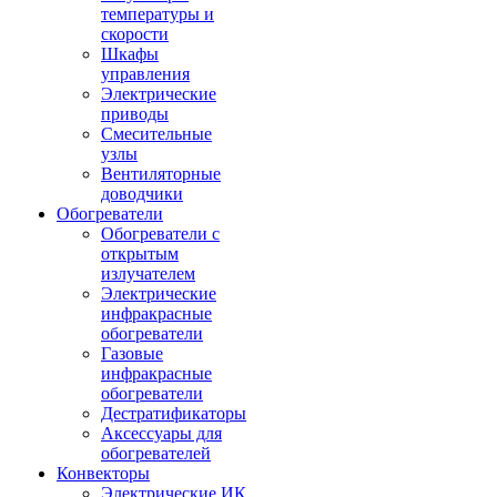
температуры и
скорости
Шкафы
управления
Электрические
приводы
Смесительные
узлы
Вентиляторные
доводчики
Обогреватели
Обогреватели с
открытым
излучателем
Электрические
инфракрасные
обогреватели
Газовые
инфракрасные
обогреватели
Дестратификаторы
Аксессуары для
обогревателей
Конвекторы
Электрические ИК