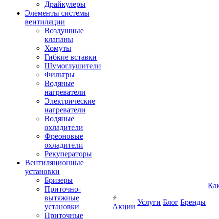
Драйкулеры
Элементы системы
вентиляции
Воздушные
клапаны
Хомуты
Гибкие вставки
Шумоглушители
Фильтры
Водяные
нагреватели
Электрические
нагреватели
Водяные
охладители
Фреоновые
охладители
Рекуператоры
Вентиляционные
установки
Бризеры
Ка
Приточно-
вытяжные
Услуги
Блог
Бренды
установки
Акции
Приточные