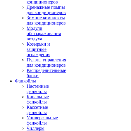
кондиционеров
Дренажные помпы
для кондиционеров
Зимние комплекты
для кондиционеров
Модули
обеззараживания
воздуха
Козырьки и
защитные
ограждения
Пульты управления
для кондиционеров
Распределительные
блоки
Фанкойлы
Настенные
фанкойлы
Канальные
фанкойлы
Кассетные
фанкойлы
Универсальные
фанкойлы
Чиллеры