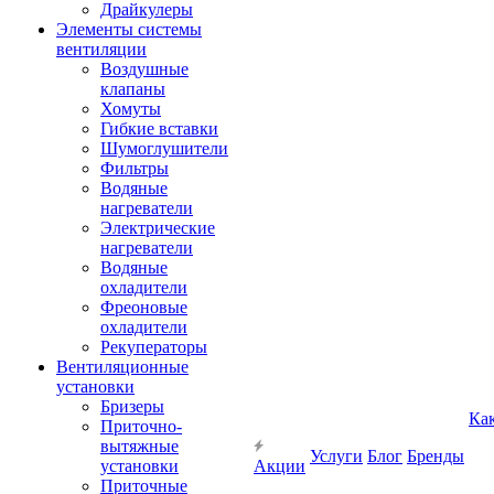
Драйкулеры
Элементы системы
вентиляции
Воздушные
клапаны
Хомуты
Гибкие вставки
Шумоглушители
Фильтры
Водяные
нагреватели
Электрические
нагреватели
Водяные
охладители
Фреоновые
охладители
Рекуператоры
Вентиляционные
установки
Бризеры
Ка
Приточно-
вытяжные
Услуги
Блог
Бренды
установки
Акции
Приточные