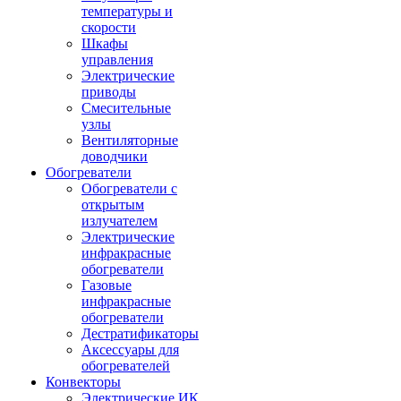
температуры и
скорости
Шкафы
управления
Электрические
приводы
Смесительные
узлы
Вентиляторные
доводчики
Обогреватели
Обогреватели с
открытым
излучателем
Электрические
инфракрасные
обогреватели
Газовые
инфракрасные
обогреватели
Дестратификаторы
Аксессуары для
обогревателей
Конвекторы
Электрические ИК