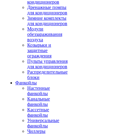
кондиционеров
Дренажные помпы
для кондиционеров
Зимние комплекты
для кондиционеров
Модули
обеззараживания
воздуха
Козырьки и
защитные
ограждения
Пульты управления
для кондиционеров
Распределительные
блоки
Фанкойлы
Настенные
фанкойлы
Канальные
фанкойлы
Кассетные
фанкойлы
Универсальные
фанкойлы
Чиллеры