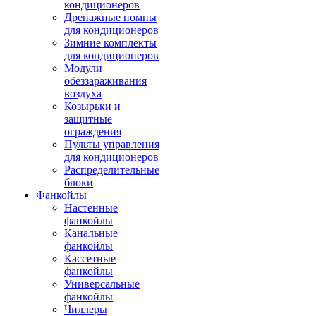
кондиционеров
Дренажные помпы
для кондиционеров
Зимние комплекты
для кондиционеров
Модули
обеззараживания
воздуха
Козырьки и
защитные
ограждения
Пульты управления
для кондиционеров
Распределительные
блоки
Фанкойлы
Настенные
фанкойлы
Канальные
фанкойлы
Кассетные
фанкойлы
Универсальные
фанкойлы
Чиллеры