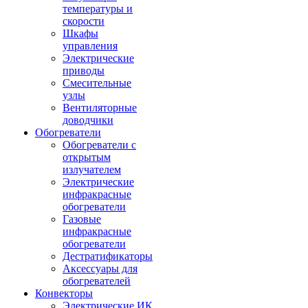
температуры и
скорости
Шкафы
управления
Электрические
приводы
Смесительные
узлы
Вентиляторные
доводчики
Обогреватели
Обогреватели с
открытым
излучателем
Электрические
инфракрасные
обогреватели
Газовые
инфракрасные
обогреватели
Дестратификаторы
Аксессуары для
обогревателей
Конвекторы
Электрические ИК