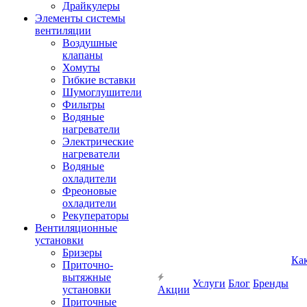
Драйкулеры
Элементы системы
вентиляции
Воздушные
клапаны
Хомуты
Гибкие вставки
Шумоглушители
Фильтры
Водяные
нагреватели
Электрические
нагреватели
Водяные
охладители
Фреоновые
охладители
Рекуператоры
Вентиляционные
установки
Бризеры
Ка
Приточно-
вытяжные
Услуги
Блог
Бренды
установки
Акции
Приточные