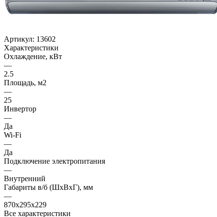
Артикул:
13602
Характеристики
Охлаждение, кВт
—
2.5
Площадь, м2
—
25
Инвертор
—
Да
Wi-Fi
—
Да
Подключение электропитания
—
Внутренний
Габариты в/б (ШхВхГ), мм
—
870x295х229
Все характеристики