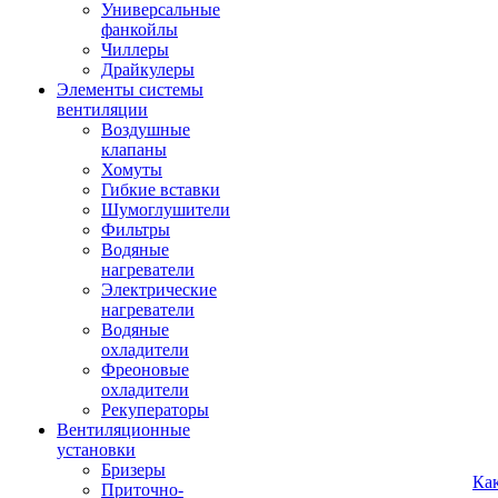
Универсальные
фанкойлы
Чиллеры
Драйкулеры
Элементы системы
вентиляции
Воздушные
клапаны
Хомуты
Гибкие вставки
Шумоглушители
Фильтры
Водяные
нагреватели
Электрические
нагреватели
Водяные
охладители
Фреоновые
охладители
Рекуператоры
Вентиляционные
установки
Бризеры
Ка
Приточно-