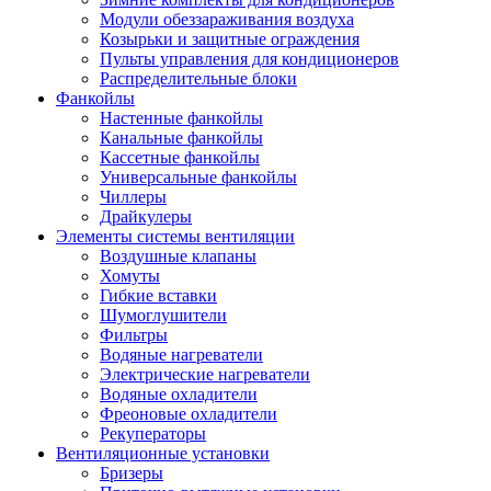
Модули обеззараживания воздуха
Козырьки и защитные ограждения
Пульты управления для кондиционеров
Распределительные блоки
Фанкойлы
Настенные фанкойлы
Канальные фанкойлы
Кассетные фанкойлы
Универсальные фанкойлы
Чиллеры
Драйкулеры
Элементы системы вентиляции
Воздушные клапаны
Хомуты
Гибкие вставки
Шумоглушители
Фильтры
Водяные нагреватели
Электрические нагреватели
Водяные охладители
Фреоновые охладители
Рекуператоры
Вентиляционные установки
Бризеры