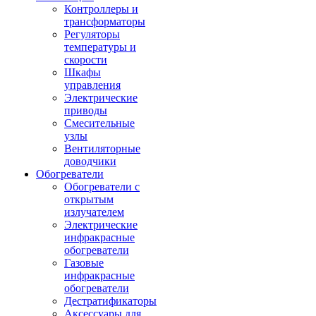
Контроллеры и
трансформаторы
Регуляторы
температуры и
скорости
Шкафы
управления
Электрические
приводы
Смесительные
узлы
Вентиляторные
доводчики
Обогреватели
Обогреватели с
открытым
излучателем
Электрические
инфракрасные
обогреватели
Газовые
инфракрасные
обогреватели
Дестратификаторы
Аксессуары для