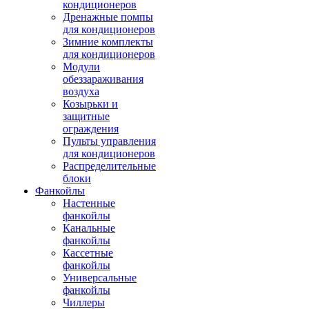
кондиционеров
Дренажные помпы
для кондиционеров
Зимние комплекты
для кондиционеров
Модули
обеззараживания
воздуха
Козырьки и
защитные
ограждения
Пульты управления
для кондиционеров
Распределительные
блоки
Фанкойлы
Настенные
фанкойлы
Канальные
фанкойлы
Кассетные
фанкойлы
Универсальные
фанкойлы
Чиллеры