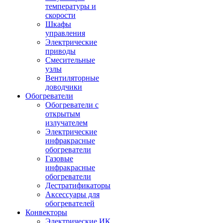
температуры и
скорости
Шкафы
управления
Электрические
приводы
Смесительные
узлы
Вентиляторные
доводчики
Обогреватели
Обогреватели с
открытым
излучателем
Электрические
инфракрасные
обогреватели
Газовые
инфракрасные
обогреватели
Дестратификаторы
Аксессуары для
обогревателей
Конвекторы
Электрические ИК