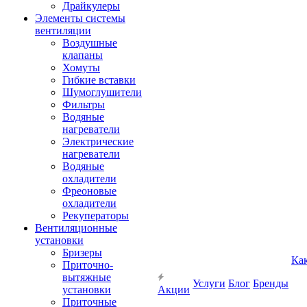
Драйкулеры
Элементы системы
вентиляции
Воздушные
клапаны
Хомуты
Гибкие вставки
Шумоглушители
Фильтры
Водяные
нагреватели
Электрические
нагреватели
Водяные
охладители
Фреоновые
охладители
Рекуператоры
Вентиляционные
установки
Бризеры
Ка
Приточно-
вытяжные
Услуги
Блог
Бренды
установки
Акции
Приточные