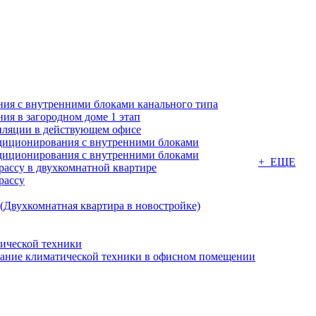
ия с внутренними блоками канального типа
я в загородном доме 1 этап
ляции в действующем офисе
диционирования с внутренними блоками
диционирования с внутренними блоками
+ ЕЩЕ
ассу в двухкомнатной квартире
рассу
(Двухкомнатная квартира в новостройке)
ической техники
вание климатической техники в офисном помещении