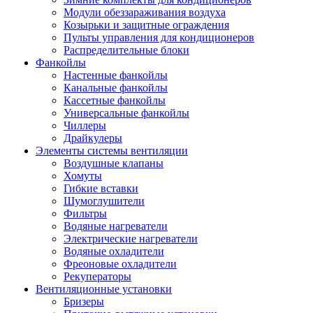
Модули обеззараживания воздуха
Козырьки и защитные ограждения
Пульты управления для кондиционеров
Распределительные блоки
Фанкойлы
Настенные фанкойлы
Канальные фанкойлы
Кассетные фанкойлы
Универсальные фанкойлы
Чиллеры
Драйкулеры
Элементы системы вентиляции
Воздушные клапаны
Хомуты
Гибкие вставки
Шумоглушители
Фильтры
Водяные нагреватели
Электрические нагреватели
Водяные охладители
Фреоновые охладители
Рекуператоры
Вентиляционные установки
Бризеры