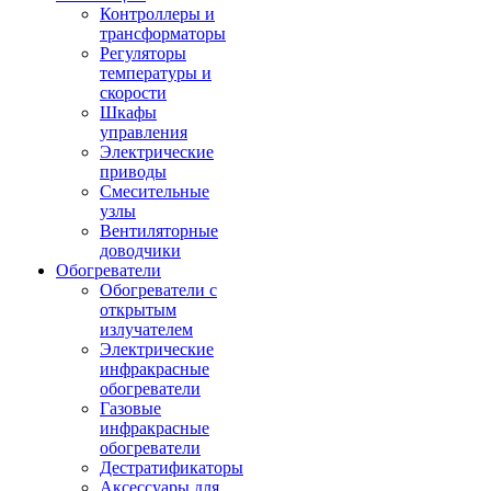
Контроллеры и
трансформаторы
Регуляторы
температуры и
скорости
Шкафы
управления
Электрические
приводы
Смесительные
узлы
Вентиляторные
доводчики
Обогреватели
Обогреватели с
открытым
излучателем
Электрические
инфракрасные
обогреватели
Газовые
инфракрасные
обогреватели
Дестратификаторы
Аксессуары для