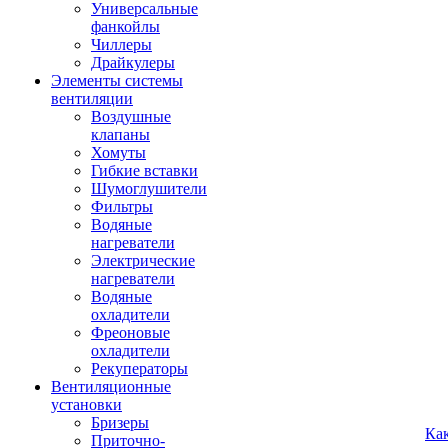
Универсальные
фанкойлы
Чиллеры
Драйкулеры
Элементы системы
вентиляции
Воздушные
клапаны
Хомуты
Гибкие вставки
Шумоглушители
Фильтры
Водяные
нагреватели
Электрические
нагреватели
Водяные
охладители
Фреоновые
охладители
Рекуператоры
Вентиляционные
установки
Бризеры
Ка
Приточно-