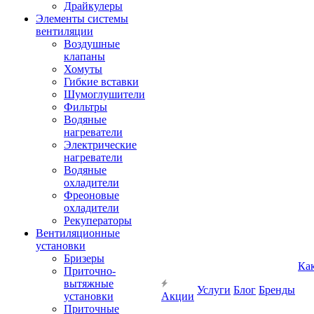
Драйкулеры
Элементы системы
вентиляции
Воздушные
клапаны
Хомуты
Гибкие вставки
Шумоглушители
Фильтры
Водяные
нагреватели
Электрические
нагреватели
Водяные
охладители
Фреоновые
охладители
Рекуператоры
Вентиляционные
установки
Бризеры
Ка
Приточно-
вытяжные
Услуги
Блог
Бренды
установки
Акции
Приточные