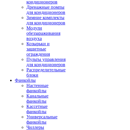
кондиционеров
Дренажные помпы
для кондиционеров
Зимние комплекты
для кондиционеров
Модули
обеззараживания
воздуха
Козырьки и
защитные
ограждения
Пульты управления
для кондиционеров
Распределительные
блоки
Фанкойлы
Настенные
фанкойлы
Канальные
фанкойлы
Кассетные
фанкойлы
Универсальные
фанкойлы
Чиллеры