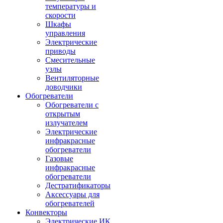
температуры и
скорости
Шкафы
управления
Электрические
приводы
Смесительные
узлы
Вентиляторные
доводчики
Обогреватели
Обогреватели с
открытым
излучателем
Электрические
инфракрасные
обогреватели
Газовые
инфракрасные
обогреватели
Дестратификаторы
Аксессуары для
обогревателей
Конвекторы
Электрические ИК