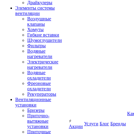
Драйкулеры
Элементы системы
вентиляции
Воздушные
клапаны
Хомуты
Гибкие вставки
Шумоглушители
Фильтры
Водяные
нагреватели
Электрические
нагреватели
Водяные
охладители
Фреоновые
охладители
Рекуператоры
Вентиляционные
установки
Бризеры
Ка
Приточно-
вытяжные
Услуги
Блог
Бренды
установки
Акции
Приточные