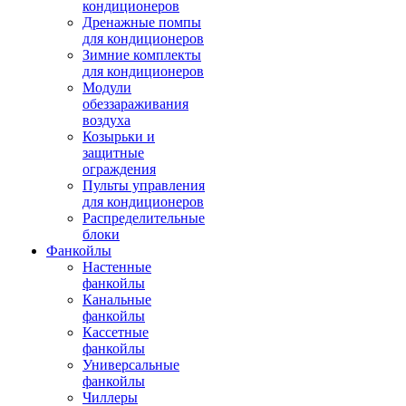
кондиционеров
Дренажные помпы
для кондиционеров
Зимние комплекты
для кондиционеров
Модули
обеззараживания
воздуха
Козырьки и
защитные
ограждения
Пульты управления
для кондиционеров
Распределительные
блоки
Фанкойлы
Настенные
фанкойлы
Канальные
фанкойлы
Кассетные
фанкойлы
Универсальные
фанкойлы
Чиллеры