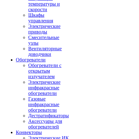
температуры и
скорости
Шкафы
управления
Электрические
приводы
Смесительные
узлы
Вентиляторные
доводчики
Обогреватели
Обогреватели с
открытым
излучателем
Электрические
инфракрасные
обогреватели
Газовые
инфракрасные
обогреватели
Дестратификаторы
Аксессуары для
обогревателей
Конвекторы
Электрические ИК