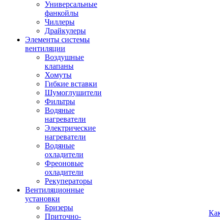
Универсальные
фанкойлы
Чиллеры
Драйкулеры
Элементы системы
вентиляции
Воздушные
клапаны
Хомуты
Гибкие вставки
Шумоглушители
Фильтры
Водяные
нагреватели
Электрические
нагреватели
Водяные
охладители
Фреоновые
охладители
Рекуператоры
Вентиляционные
установки
Бризеры
Ка
Приточно-