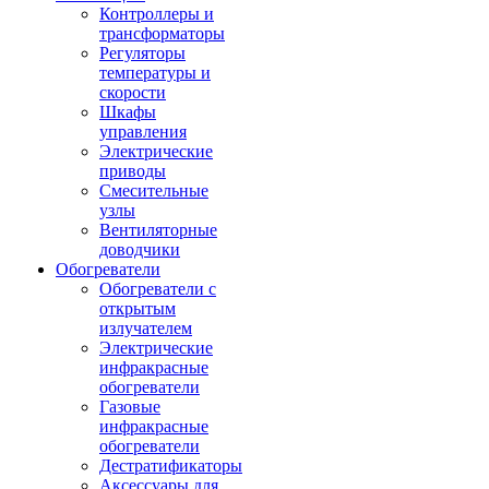
Контроллеры и
трансформаторы
Регуляторы
температуры и
скорости
Шкафы
управления
Электрические
приводы
Смесительные
узлы
Вентиляторные
доводчики
Обогреватели
Обогреватели с
открытым
излучателем
Электрические
инфракрасные
обогреватели
Газовые
инфракрасные
обогреватели
Дестратификаторы
Аксессуары для