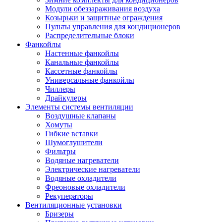
Модули обеззараживания воздуха
Козырьки и защитные ограждения
Пульты управления для кондиционеров
Распределительные блоки
Фанкойлы
Настенные фанкойлы
Канальные фанкойлы
Кассетные фанкойлы
Универсальные фанкойлы
Чиллеры
Драйкулеры
Элементы системы вентиляции
Воздушные клапаны
Хомуты
Гибкие вставки
Шумоглушители
Фильтры
Водяные нагреватели
Электрические нагреватели
Водяные охладители
Фреоновые охладители
Рекуператоры
Вентиляционные установки
Бризеры