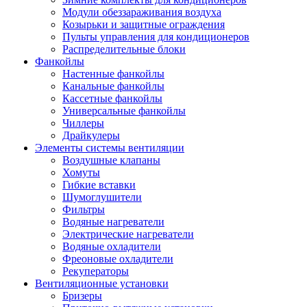
Модули обеззараживания воздуха
Козырьки и защитные ограждения
Пульты управления для кондиционеров
Распределительные блоки
Фанкойлы
Настенные фанкойлы
Канальные фанкойлы
Кассетные фанкойлы
Универсальные фанкойлы
Чиллеры
Драйкулеры
Элементы системы вентиляции
Воздушные клапаны
Хомуты
Гибкие вставки
Шумоглушители
Фильтры
Водяные нагреватели
Электрические нагреватели
Водяные охладители
Фреоновые охладители
Рекуператоры
Вентиляционные установки
Бризеры