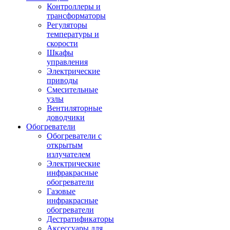
Контроллеры и
трансформаторы
Регуляторы
температуры и
скорости
Шкафы
управления
Электрические
приводы
Смесительные
узлы
Вентиляторные
доводчики
Обогреватели
Обогреватели с
открытым
излучателем
Электрические
инфракрасные
обогреватели
Газовые
инфракрасные
обогреватели
Дестратификаторы
Аксессуары для