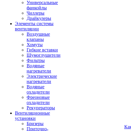
Универсальные
фанкойлы
Чиллеры
Драйкулеры
Элементы системы
вентиляции
Воздушные
клапаны
Хомуты
Гибкие вставки
Шумоглушители
Фильтры
Водяные
нагреватели
Электрические
нагреватели
Водяные
охладители
Фреоновые
охладители
Рекуператоры
Вентиляционные
установки
Бризеры
Ка
Приточно-