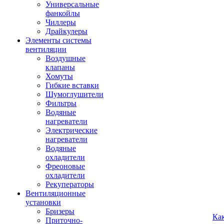
Универсальные
фанкойлы
Чиллеры
Драйкулеры
Элементы системы
вентиляции
Воздушные
клапаны
Хомуты
Гибкие вставки
Шумоглушители
Фильтры
Водяные
нагреватели
Электрические
нагреватели
Водяные
охладители
Фреоновые
охладители
Рекуператоры
Вентиляционные
установки
Бризеры
Ка
Приточно-