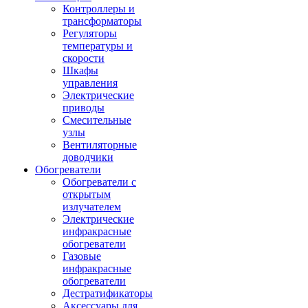
Контроллеры и
трансформаторы
Регуляторы
температуры и
скорости
Шкафы
управления
Электрические
приводы
Смесительные
узлы
Вентиляторные
доводчики
Обогреватели
Обогреватели с
открытым
излучателем
Электрические
инфракрасные
обогреватели
Газовые
инфракрасные
обогреватели
Дестратификаторы
Аксессуары для