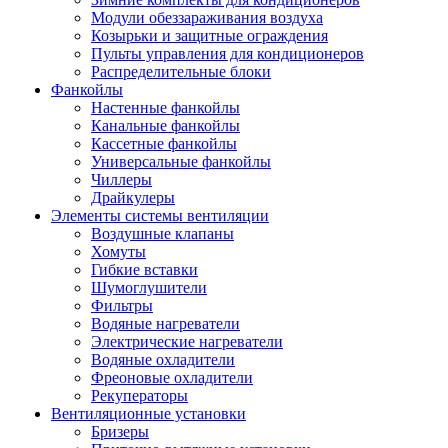
Модули обеззараживания воздуха
Козырьки и защитные ограждения
Пульты управления для кондиционеров
Распределительные блоки
Фанкойлы
Настенные фанкойлы
Канальные фанкойлы
Кассетные фанкойлы
Универсальные фанкойлы
Чиллеры
Драйкулеры
Элементы системы вентиляции
Воздушные клапаны
Хомуты
Гибкие вставки
Шумоглушители
Фильтры
Водяные нагреватели
Электрические нагреватели
Водяные охладители
Фреоновые охладители
Рекуператоры
Вентиляционные установки
Бризеры