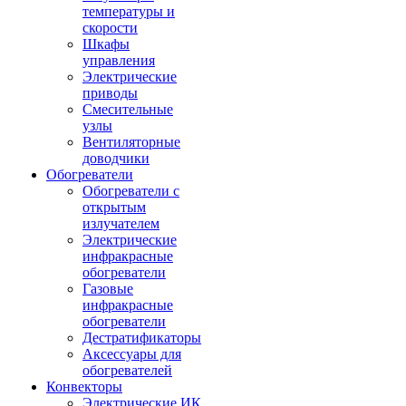
температуры и
скорости
Шкафы
управления
Электрические
приводы
Смесительные
узлы
Вентиляторные
доводчики
Обогреватели
Обогреватели с
открытым
излучателем
Электрические
инфракрасные
обогреватели
Газовые
инфракрасные
обогреватели
Дестратификаторы
Аксессуары для
обогревателей
Конвекторы
Электрические ИК