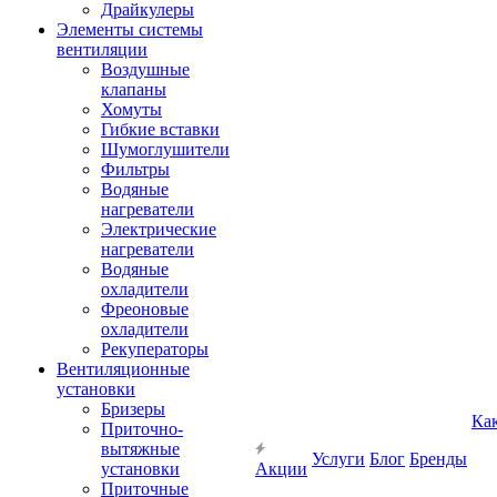
Драйкулеры
Элементы системы
вентиляции
Воздушные
клапаны
Хомуты
Гибкие вставки
Шумоглушители
Фильтры
Водяные
нагреватели
Электрические
нагреватели
Водяные
охладители
Фреоновые
охладители
Рекуператоры
Вентиляционные
установки
Бризеры
Ка
Приточно-
вытяжные
Услуги
Блог
Бренды
установки
Акции
Приточные