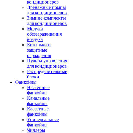
кондиционеров
Дренажные помпы
для кондиционеров
Зимние комплекты
для кондиционеров
Модули
обеззараживания
воздуха
Козырьки и
защитные
ограждения
Пульты управления
для кондиционеров
Распределительные
блоки
Фанкойлы
Настенные
фанкойлы
Канальные
фанкойлы
Кассетные
фанкойлы
Универсальные
фанкойлы
Чиллеры