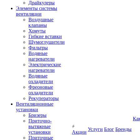
Драйкулеры
Элементы системы
вентиляции
Воздушные
клапаны
Хомуты
Гибкие вставки
Шумоглушители
Фильтры
Водяные
нагреватели
Электрические
нагреватели
Водяные
охладители
Фреоновые
охладители
Рекуператоры
Вентиляционные
установки
Бризеры
Ка
Приточно-
вытяжные
Услуги
Блог
Бренды
установки
Акции
Приточные