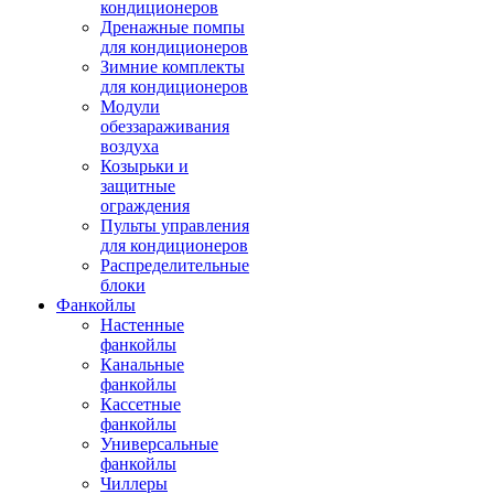
кондиционеров
Дренажные помпы
для кондиционеров
Зимние комплекты
для кондиционеров
Модули
обеззараживания
воздуха
Козырьки и
защитные
ограждения
Пульты управления
для кондиционеров
Распределительные
блоки
Фанкойлы
Настенные
фанкойлы
Канальные
фанкойлы
Кассетные
фанкойлы
Универсальные
фанкойлы
Чиллеры