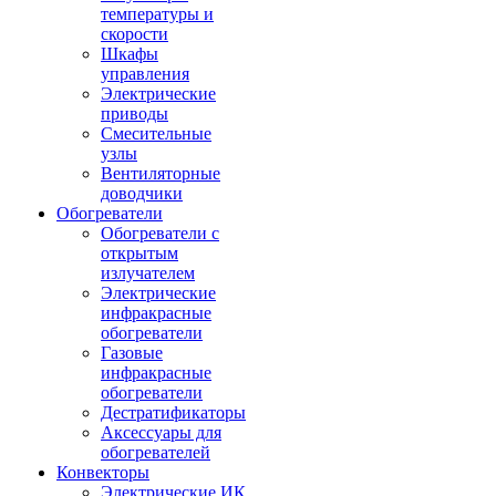
температуры и
скорости
Шкафы
управления
Электрические
приводы
Смесительные
узлы
Вентиляторные
доводчики
Обогреватели
Обогреватели с
открытым
излучателем
Электрические
инфракрасные
обогреватели
Газовые
инфракрасные
обогреватели
Дестратификаторы
Аксессуары для
обогревателей
Конвекторы
Электрические ИК