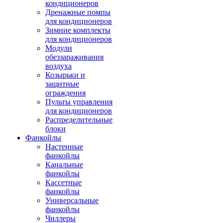
кондиционеров
Дренажные помпы
для кондиционеров
Зимние комплекты
для кондиционеров
Модули
обеззараживания
воздуха
Козырьки и
защитные
ограждения
Пульты управления
для кондиционеров
Распределительные
блоки
Фанкойлы
Настенные
фанкойлы
Канальные
фанкойлы
Кассетные
фанкойлы
Универсальные
фанкойлы
Чиллеры