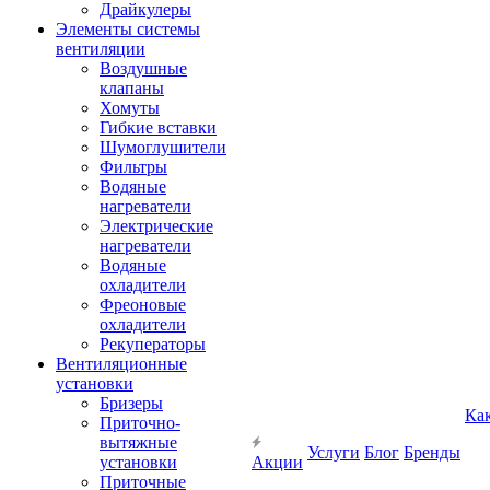
Драйкулеры
Элементы системы
вентиляции
Воздушные
клапаны
Хомуты
Гибкие вставки
Шумоглушители
Фильтры
Водяные
нагреватели
Электрические
нагреватели
Водяные
охладители
Фреоновые
охладители
Рекуператоры
Вентиляционные
установки
Бризеры
Ка
Приточно-
вытяжные
Услуги
Блог
Бренды
установки
Акции
Приточные