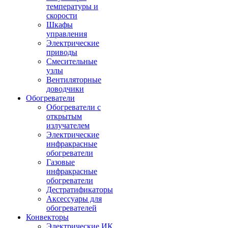
температуры и
скорости
Шкафы
управления
Электрические
приводы
Смесительные
узлы
Вентиляторные
доводчики
Обогреватели
Обогреватели с
открытым
излучателем
Электрические
инфракрасные
обогреватели
Газовые
инфракрасные
обогреватели
Дестратификаторы
Аксессуары для
обогревателей
Конвекторы
Электрические ИК