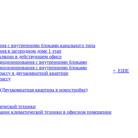
ия с внутренними блоками канального типа
я в загородном доме 1 этап
ляции в действующем офисе
диционирования с внутренними блоками
диционирования с внутренними блоками
+ ЕЩЕ
ассу в двухкомнатной квартире
рассу
(Двухкомнатная квартира в новостройке)
ической техники
вание климатической техники в офисном помещении