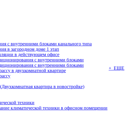
ия с внутренними блоками канального типа
я в загородном доме 1 этап
ляции в действующем офисе
диционирования с внутренними блоками
диционирования с внутренними блоками
+ ЕЩЕ
ассу в двухкомнатной квартире
рассу
(Двухкомнатная квартира в новостройке)
ической техники
вание климатической техники в офисном помещении