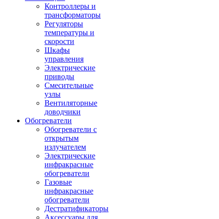
Контроллеры и
трансформаторы
Регуляторы
температуры и
скорости
Шкафы
управления
Электрические
приводы
Смесительные
узлы
Вентиляторные
доводчики
Обогреватели
Обогреватели с
открытым
излучателем
Электрические
инфракрасные
обогреватели
Газовые
инфракрасные
обогреватели
Дестратификаторы
Аксессуары для