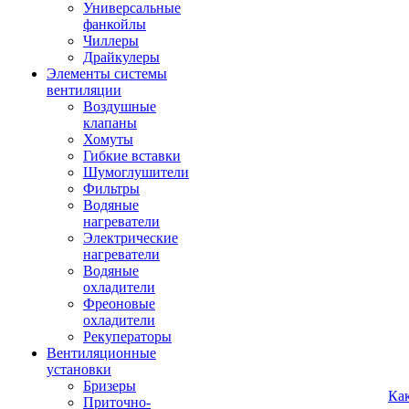
Универсальные
фанкойлы
Чиллеры
Драйкулеры
Элементы системы
вентиляции
Воздушные
клапаны
Хомуты
Гибкие вставки
Шумоглушители
Фильтры
Водяные
нагреватели
Электрические
нагреватели
Водяные
охладители
Фреоновые
охладители
Рекуператоры
Вентиляционные
установки
Бризеры
Ка
Приточно-