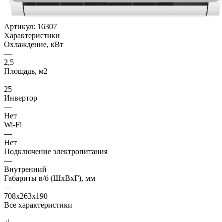
Артикул:
16307
Характеристики
Охлаждение, кВт
—
2,5
Площадь, м2
—
25
Инвертор
—
Нет
Wi-Fi
—
Нет
Подключение электропитания
—
Внутренний
Габариты в/б (ШхВхГ), мм
—
708x263x190
Все характеристики