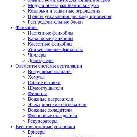
Модули обеззараживания воздуха
Козырьки и защитные ограждения
Пульты управления для кондиционеров
Распределительные блоки
Фанкойлы
Настенные фанкойлы
Канальные фанкойлы
Кассетные фанкойлы
Универсальные фанкойлы
Чиллеры
Драйкулеры
Элементы системы вентиляции
Воздушные клапаны
Хомуты
Гибкие вставки
Шумоглушители
Фильтры
Водяные нагреватели
Электрические нагреватели
Водяные охладители
Фреоновые охладители
Рекуператоры
Вентиляционные установки
Бризеры