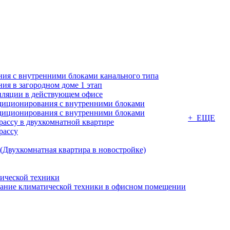
ия с внутренними блоками канального типа
я в загородном доме 1 этап
ляции в действующем офисе
диционирования с внутренними блоками
диционирования с внутренними блоками
+ ЕЩЕ
ассу в двухкомнатной квартире
рассу
(Двухкомнатная квартира в новостройке)
ической техники
вание климатической техники в офисном помещении