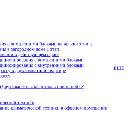
ия с внутренними блоками канального типа
я в загородном доме 1 этап
ляции в действующем офисе
диционирования с внутренними блоками
диционирования с внутренними блоками
+ ЕЩЕ
ассу в двухкомнатной квартире
рассу
(Двухкомнатная квартира в новостройке)
ической техники
вание климатической техники в офисном помещении