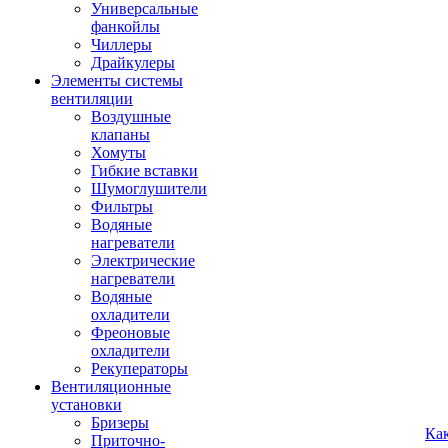
Универсальные
фанкойлы
Чиллеры
Драйкулеры
Элементы системы
вентиляции
Воздушные
клапаны
Хомуты
Гибкие вставки
Шумоглушители
Фильтры
Водяные
нагреватели
Электрические
нагреватели
Водяные
охладители
Фреоновые
охладители
Рекуператоры
Вентиляционные
установки
Бризеры
Ка
Приточно-