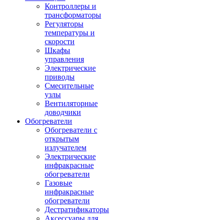
Контроллеры и
трансформаторы
Регуляторы
температуры и
скорости
Шкафы
управления
Электрические
приводы
Смесительные
узлы
Вентиляторные
доводчики
Обогреватели
Обогреватели с
открытым
излучателем
Электрические
инфракрасные
обогреватели
Газовые
инфракрасные
обогреватели
Дестратификаторы
Аксессуары для