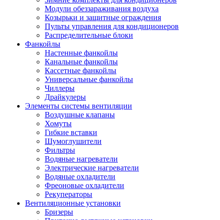
Модули обеззараживания воздуха
Козырьки и защитные ограждения
Пульты управления для кондиционеров
Распределительные блоки
Фанкойлы
Настенные фанкойлы
Канальные фанкойлы
Кассетные фанкойлы
Универсальные фанкойлы
Чиллеры
Драйкулеры
Элементы системы вентиляции
Воздушные клапаны
Хомуты
Гибкие вставки
Шумоглушители
Фильтры
Водяные нагреватели
Электрические нагреватели
Водяные охладители
Фреоновые охладители
Рекуператоры
Вентиляционные установки
Бризеры