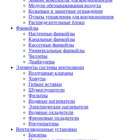
Модули обеззараживания воздуха
Козырьки и защитные ограждения
Пульты управления для кондиционеров
Распределительные блоки
Фанкойлы
Настенные фанкойлы
Канальные фанкойлы
Кассетные фанкойлы
Универсальные фанкойлы
Чиллеры
Драйкулеры
Элементы системы вентиляции
Воздушные клапаны
Хомуты
Гибкие вставки
Шумоглушители
Фильтры
Водяные нагреватели
Электрические нагреватели
Водяные охладители
Фреоновые охладители
Рекуператоры
Вентиляционные установки
Бризеры