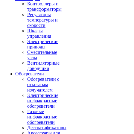
Контроллеры и
трансформаторы
Регуляторы
температуры и
скорости
Шкафы
управления
Электрические
приводы
Смесительные
узлы
Вентиляторные
доводчики
Обогреватели
Обогреватели с
открытым
излучателем
Электрические
инфракрасные
обогреватели
Газовые
инфракрасные
обогреватели
Дестратификаторы
Аксессуары для