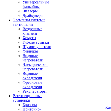
Универсальные
фанкойлы
Чиллеры
Драйкулеры
Элементы системы
вентиляции
Воздушные
клапаны
Хомуты
Гибкие вставки
Шумоглушители
Фильтры
Водяные
нагреватели
Электрические
нагреватели
Водяные
охладители
Фреоновые
охладители
Рекуператоры
Вентиляционные
установки
Бризеры
Ка
Приточно-