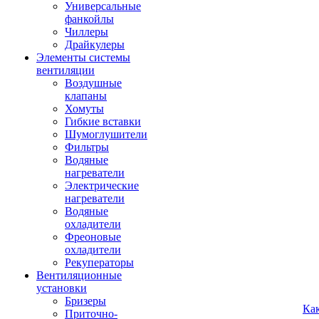
Универсальные
фанкойлы
Чиллеры
Драйкулеры
Элементы системы
вентиляции
Воздушные
клапаны
Хомуты
Гибкие вставки
Шумоглушители
Фильтры
Водяные
нагреватели
Электрические
нагреватели
Водяные
охладители
Фреоновые
охладители
Рекуператоры
Вентиляционные
установки
Бризеры
Ка
Приточно-