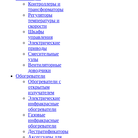
Контроллеры и
трансформаторы
Регуляторы
температуры и
скорости
Шкафы
управления
Электрические
приводы
Смесительные
узлы
Вентиляторные
доводчики
Обогреватели
Обогреватели с
открытым
излучателем
Электрические
инфракрасные
обогреватели
Газовые
инфракрасные
обогреватели
Дестратификаторы
Аксессуары для