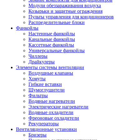
Модули обеззараживания воздуха
Козырьки и защитные ограждения
Пульты управления для кондиционеров
Распределительные блоки
Фанкойлы
Настенные фанкойлы
Канальные фанкойлы
Кассетные фанкойлы
Универсальные фанкойлы
Чиллеры
Драйкулеры
Элементы системы вентиляции
Воздушные клапаны
Хомуты
Гибкие вставки
Шумоглушители
Фильтры
Водяные нагреватели
Электрические нагреватели
Водяные охладители
Фреоновые охладители
Рекуператоры
Вентиляционные установки
Бризеры