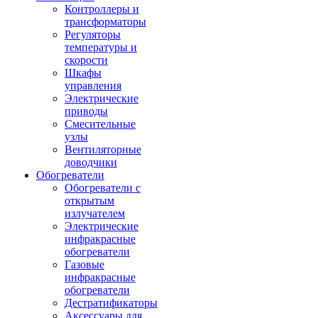
Контроллеры и
трансформаторы
Регуляторы
температуры и
скорости
Шкафы
управления
Электрические
приводы
Смесительные
узлы
Вентиляторные
доводчики
Обогреватели
Обогреватели с
открытым
излучателем
Электрические
инфракрасные
обогреватели
Газовые
инфракрасные
обогреватели
Дестратификаторы
Аксессуары для