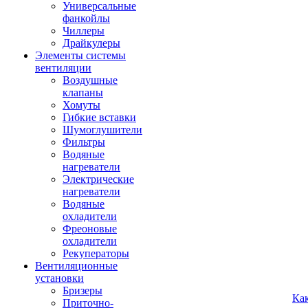
Универсальные
фанкойлы
Чиллеры
Драйкулеры
Элементы системы
вентиляции
Воздушные
клапаны
Хомуты
Гибкие вставки
Шумоглушители
Фильтры
Водяные
нагреватели
Электрические
нагреватели
Водяные
охладители
Фреоновые
охладители
Рекуператоры
Вентиляционные
установки
Бризеры
Ка
Приточно-