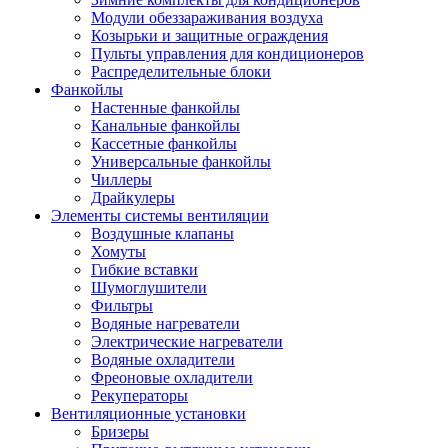
Модули обеззараживания воздуха
Козырьки и защитные ограждения
Пульты управления для кондиционеров
Распределительные блоки
Фанкойлы
Настенные фанкойлы
Канальные фанкойлы
Кассетные фанкойлы
Универсальные фанкойлы
Чиллеры
Драйкулеры
Элементы системы вентиляции
Воздушные клапаны
Хомуты
Гибкие вставки
Шумоглушители
Фильтры
Водяные нагреватели
Электрические нагреватели
Водяные охладители
Фреоновые охладители
Рекуператоры
Вентиляционные установки
Бризеры