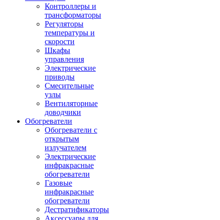
Контроллеры и
трансформаторы
Регуляторы
температуры и
скорости
Шкафы
управления
Электрические
приводы
Смесительные
узлы
Вентиляторные
доводчики
Обогреватели
Обогреватели с
открытым
излучателем
Электрические
инфракрасные
обогреватели
Газовые
инфракрасные
обогреватели
Дестратификаторы
Аксессуары для