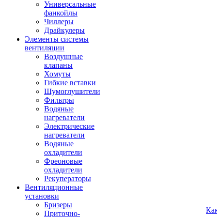
Универсальные
фанкойлы
Чиллеры
Драйкулеры
Элементы системы
вентиляции
Воздушные
клапаны
Хомуты
Гибкие вставки
Шумоглушители
Фильтры
Водяные
нагреватели
Электрические
нагреватели
Водяные
охладители
Фреоновые
охладители
Рекуператоры
Вентиляционные
установки
Бризеры
Ка
Приточно-