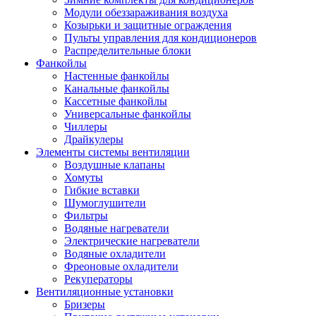
Модули обеззараживания воздуха
Козырьки и защитные ограждения
Пульты управления для кондиционеров
Распределительные блоки
Фанкойлы
Настенные фанкойлы
Канальные фанкойлы
Кассетные фанкойлы
Универсальные фанкойлы
Чиллеры
Драйкулеры
Элементы системы вентиляции
Воздушные клапаны
Хомуты
Гибкие вставки
Шумоглушители
Фильтры
Водяные нагреватели
Электрические нагреватели
Водяные охладители
Фреоновые охладители
Рекуператоры
Вентиляционные установки
Бризеры