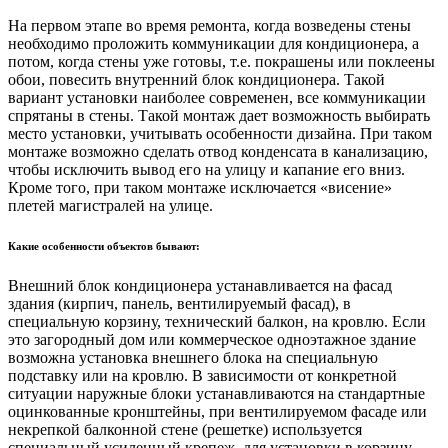
На первом этапе во время ремонта, когда возведены стены
необходимо проложить коммуникации для кондиционера, а
потом, когда стены уже готовы, т.е. покрашены или поклеены
обои, повесить внутренний блок кондиционера. Такой
вариант установки наиболее современен, все коммуникации
спрятаны в стены. Такой монтаж дает возможность выбирать
место установки, учитывать особенности дизайна. При таком
монтаже возможно сделать отвод конденсата в канализацию,
чтобы исключить вывод его на улицу и капание его вниз.
Кроме того, при таком монтаже исключается «висение»
плетей магистралей на улице.
Какие особенности объектов бывают:
Внешний блок кондиционера устанавливается на фасад
здания (кирпич, панель, вентилируемый фасад), в
специальную корзину, технический балкон, на кровлю. Если
это загородный дом или коммерческое одноэтажное здание
возможна установка внешнего блока на специальную
подставку или на кровлю. В зависимости от конкретной
ситуации наружные блоки устанавливаются на стандартные
оцинкованные кронштейны, при вентилируемом фасаде или
некрепкой балконной стене (решетке) используется
специальный усиленный крепеж, для установки в корзину