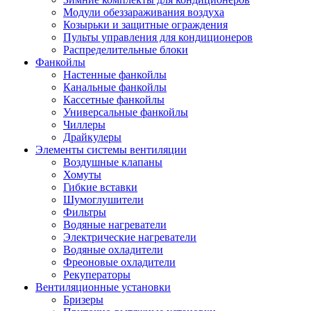
Модули обеззараживания воздуха
Козырьки и защитные ограждения
Пульты управления для кондиционеров
Распределительные блоки
Фанкойлы
Настенные фанкойлы
Канальные фанкойлы
Кассетные фанкойлы
Универсальные фанкойлы
Чиллеры
Драйкулеры
Элементы системы вентиляции
Воздушные клапаны
Хомуты
Гибкие вставки
Шумоглушители
Фильтры
Водяные нагреватели
Электрические нагреватели
Водяные охладители
Фреоновые охладители
Рекуператоры
Вентиляционные установки
Бризеры