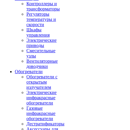
Контроллеры и
трансформаторы
Регуляторы
температуры и
скорости
Шкафы
управления
Электрические
приводы
Смесительные
узлы
Вентиляторные
доводчики
Обогреватели
Обогреватели с
открытым
излучателем
Электрические
инфракрасные
обогреватели
Газовые
инфракрасные
обогреватели
Дестратификаторы
Аксессуары для