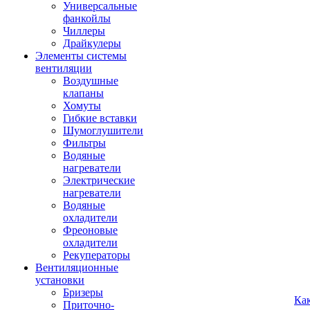
Универсальные
фанкойлы
Чиллеры
Драйкулеры
Элементы системы
вентиляции
Воздушные
клапаны
Хомуты
Гибкие вставки
Шумоглушители
Фильтры
Водяные
нагреватели
Электрические
нагреватели
Водяные
охладители
Фреоновые
охладители
Рекуператоры
Вентиляционные
установки
Бризеры
Ка
Приточно-