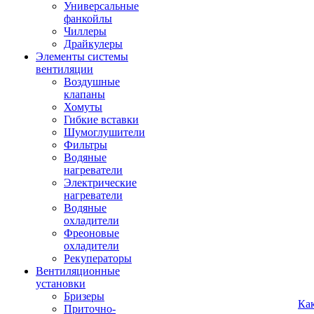
Универсальные
фанкойлы
Чиллеры
Драйкулеры
Элементы системы
вентиляции
Воздушные
клапаны
Хомуты
Гибкие вставки
Шумоглушители
Фильтры
Водяные
нагреватели
Электрические
нагреватели
Водяные
охладители
Фреоновые
охладители
Рекуператоры
Вентиляционные
установки
Бризеры
Ка
Приточно-