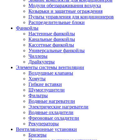
Модули обеззараживания воздуха
Козырьки и защитные ограждения
Пульты управления для кондиционеров
Распределительные блоки
Фанкойлы
Настенные фанкойлы
Канальные фанкойлы
Кассетные фанкойлы
Универсальные фанкойлы
Чиллеры
Драйкулеры
Элементы системы вентиляции
Воздушные клапаны
Хомуты
Гибкие вставки
Шумоглушители
Фильтры
Водяные нагреватели
Электрические нагреватели
Водяные охладители
Фреоновые охладители
Рекуператоры
Вентиляционные установки
Бризеры