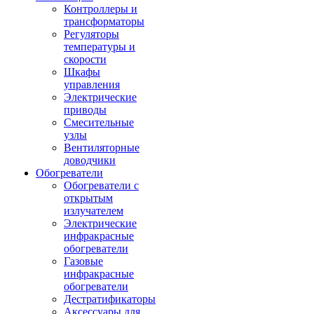
Контроллеры и
трансформаторы
Регуляторы
температуры и
скорости
Шкафы
управления
Электрические
приводы
Смесительные
узлы
Вентиляторные
доводчики
Обогреватели
Обогреватели с
открытым
излучателем
Электрические
инфракрасные
обогреватели
Газовые
инфракрасные
обогреватели
Дестратификаторы
Аксессуары для