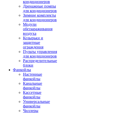
кондиционеров
Дренажные помпы
для кондиционеров
Зимние комплекты
для кондиционеров
Модули
обеззараживания
воздуха
Козырьки и
защитные
ограждения
Пульты управления
для кондиционеров
Распределительные
блоки
Фанкойлы
Настенные
фанкойлы
Канальные
фанкойлы
Кассетные
фанкойлы
Универсальные
фанкойлы
Чиллеры