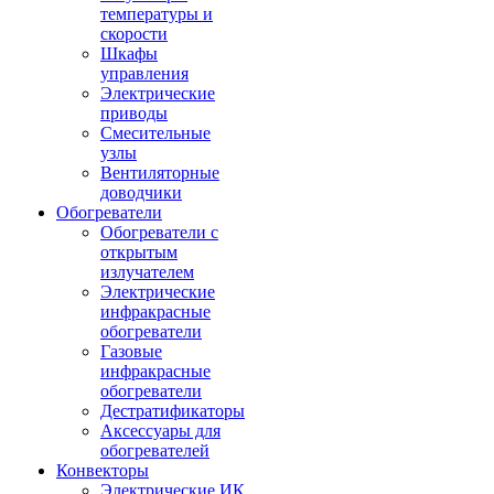
температуры и
скорости
Шкафы
управления
Электрические
приводы
Смесительные
узлы
Вентиляторные
доводчики
Обогреватели
Обогреватели с
открытым
излучателем
Электрические
инфракрасные
обогреватели
Газовые
инфракрасные
обогреватели
Дестратификаторы
Аксессуары для
обогревателей
Конвекторы
Электрические ИК