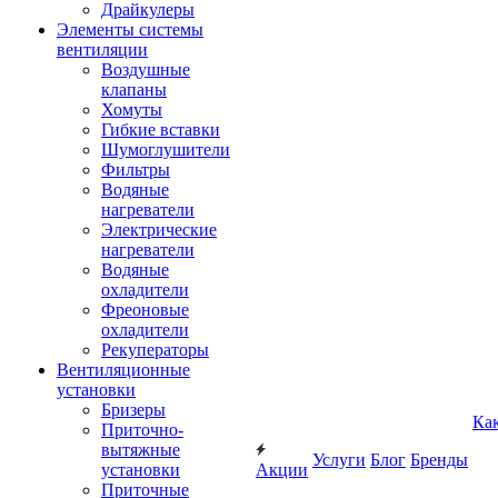
Драйкулеры
Элементы системы
вентиляции
Воздушные
клапаны
Хомуты
Гибкие вставки
Шумоглушители
Фильтры
Водяные
нагреватели
Электрические
нагреватели
Водяные
охладители
Фреоновые
охладители
Рекуператоры
Вентиляционные
установки
Бризеры
Ка
Приточно-
вытяжные
Услуги
Блог
Бренды
установки
Акции
Приточные