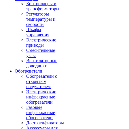
Контроллеры и
трансформаторы
Регуляторы
температуры и
скорости
Шкафы
управления
Электрические
приводы
Смесительные
узлы
Вентиляторные
доводчики
Обогреватели
Обогреватели с
открытым
излучателем
Электрические
инфракрасные
обогреватели
Газовые
инфракрасные
обогреватели
Дестратификаторы
Аксессуары для