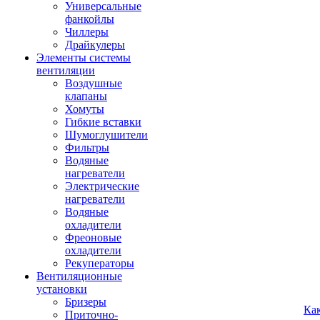
Универсальные
фанкойлы
Чиллеры
Драйкулеры
Элементы системы
вентиляции
Воздушные
клапаны
Хомуты
Гибкие вставки
Шумоглушители
Фильтры
Водяные
нагреватели
Электрические
нагреватели
Водяные
охладители
Фреоновые
охладители
Рекуператоры
Вентиляционные
установки
Бризеры
Ка
Приточно-