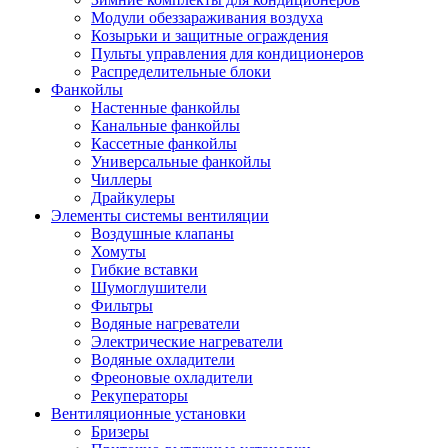
Модули обеззараживания воздуха
Козырьки и защитные ограждения
Пульты управления для кондиционеров
Распределительные блоки
Фанкойлы
Настенные фанкойлы
Канальные фанкойлы
Кассетные фанкойлы
Универсальные фанкойлы
Чиллеры
Драйкулеры
Элементы системы вентиляции
Воздушные клапаны
Хомуты
Гибкие вставки
Шумоглушители
Фильтры
Водяные нагреватели
Электрические нагреватели
Водяные охладители
Фреоновые охладители
Рекуператоры
Вентиляционные установки
Бризеры